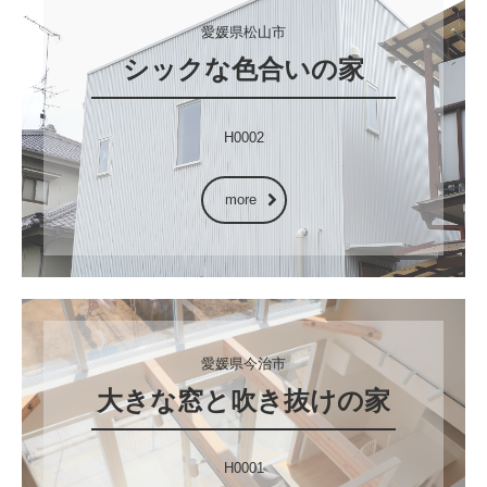
愛媛県松山市
シックな色合いの家
more
愛媛県今治市
大きな窓と吹き抜けの家
H0001