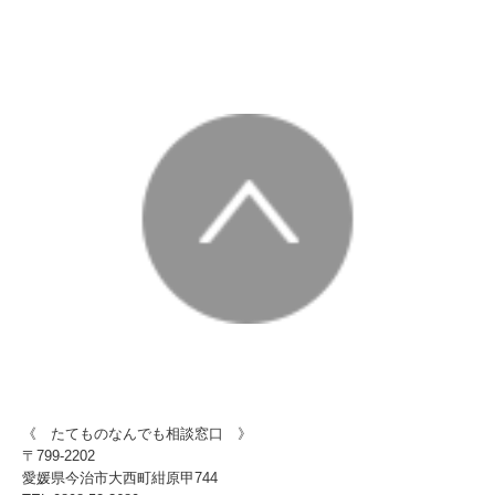
《 たてものなんでも相談窓口 》
〒799-2202
愛媛県今治市大西町紺原甲744